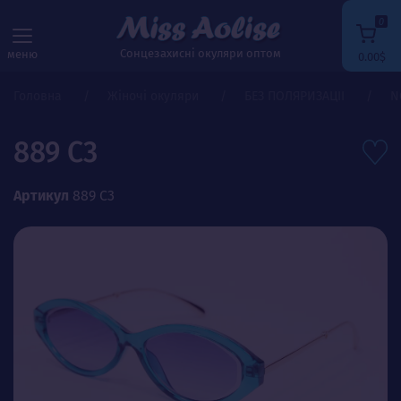
0
Сонцезахисні окуляри оптом
меню
0.00$
Головна
Жіночі окуляри
БЕЗ ПОЛЯРИЗАЦІЇ
N
889 C3
Артикул
889 C3