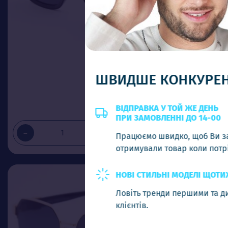
VRS 8899 C1
ШВИДШЕ КОНКУРЕНТІВ
Ціна (опт)
3.00$
ВІДПРАВКА У ТОЙ ЖЕ ДЕНЬ
ПРИ ЗАМОВЛЕННІ ДО 14-00
-
+
Додати в кошик
Працюємо швидко, щоб Ви завжди
отримували товар коли потрібно
НОВІ СТИЛЬНІ МОДЕЛІ ЩОТИЖНЯ
Ловіть тренди першими та дивуйте своїх
клієнтів.