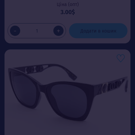
Ціна (опт)
3.00$
-
+
Додати в кошик