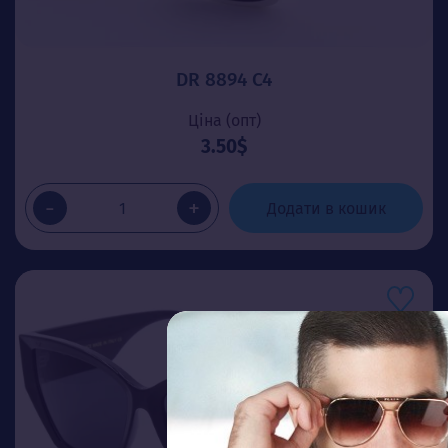
DR 8894 C4
Ціна (опт)
3.50$
-
+
Додати в кошик