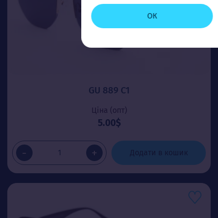
ОК
GU 889 C1
Ціна (опт)
5.00$
-
+
Додати в кошик