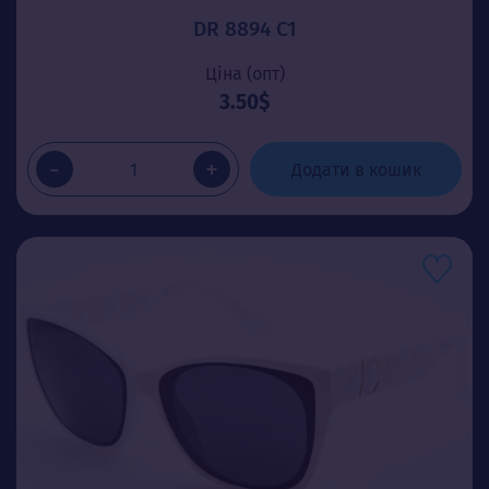
DR 8894 C1
Ціна (опт)
3.50$
-
+
Додати в кошик