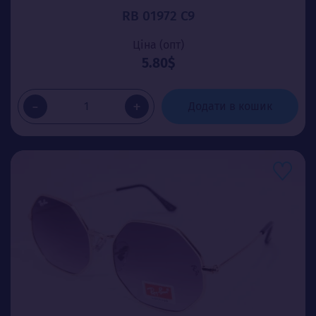
RB 01972 С9
Ціна (опт)
5.80$
-
+
Додати в кошик