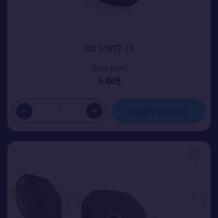
RB 01972 С1
Ціна (опт)
5.80$
-
+
Додати в кошик