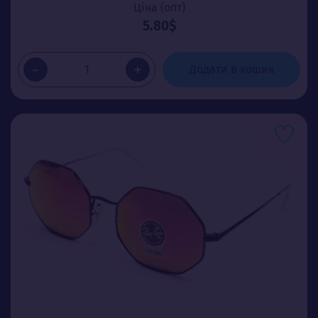
Ціна (опт)
5.80$
-
+
Додати в кошик