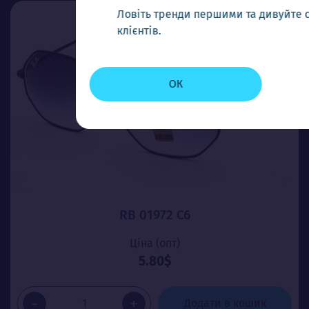
Ловіть тренди першими та дивуйте своїх
клієнтів.
ОК
RB 01972 С6
Ціна (опт)
5.80$
-
+
Додати в кошик