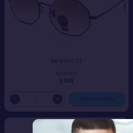
RB 01972 С3
Ціна (опт)
5.80$
-
+
Додати в кошик