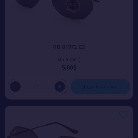
RB 01972 С2
Ціна (опт)
5.80$
-
+
Додати в кошик