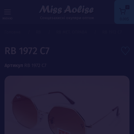
0
Сонцезахисні окуляри оптом
меню
0.00$
Головна
RB
RB МЕТ. ОПРАВА
RB 1972 C7
RB 1972 C7
Артикул
RB 1972 C7