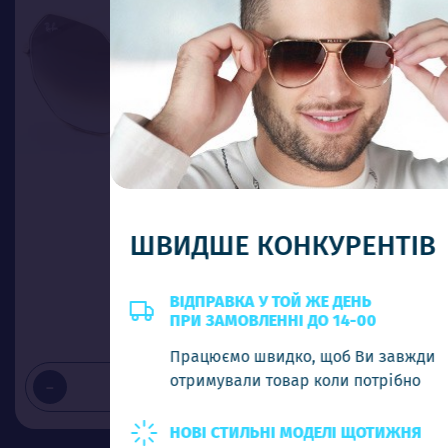
ШВИДШЕ КОНКУРЕНТІВ
RB 01972 С4
Ціна (опт)
ВІДПРАВКА У ТОЙ ЖЕ ДЕНЬ
ПРИ ЗАМОВЛЕННІ ДО 14-00
5.80$
Працюємо швидко, щоб Ви завжди
отримували товар коли потрібно
-
+
Додати в кошик
НОВІ СТИЛЬНІ МОДЕЛІ ЩОТИЖНЯ