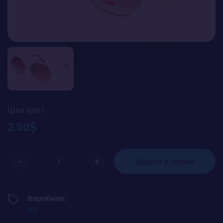
Ціна (опт)
2.50$
-
+
Додати в кошик
Виробник:
RB