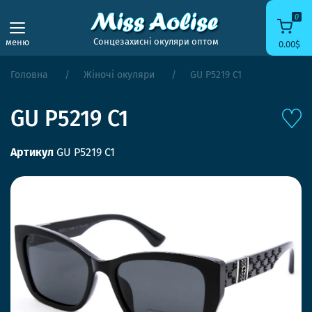
0
Сонцезахисні окуляри оптом
меню
0.00$
Головна
Жіночі окуляри
GU P5219 C1
GU P5219 C1
Артикул
GU P5219 C1