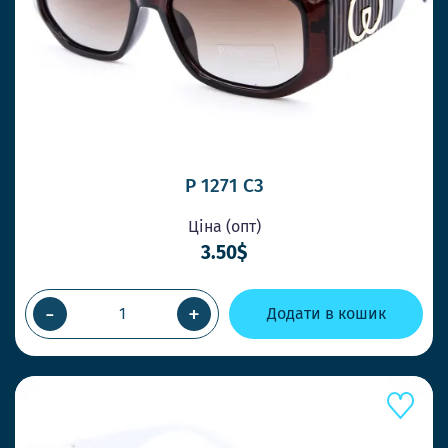
P 1271 C3
Ціна (опт)
3.50$
-
+
Додати в кошик