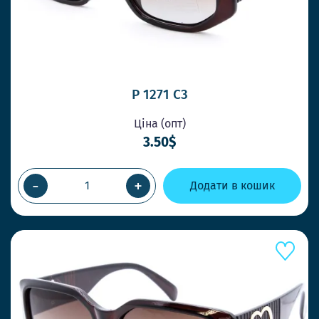
P 1271 C3
Ціна (опт)
3.50$
-
+
Додати в кошик