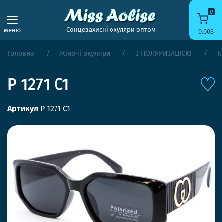
0
Сонцезахисні окуляри оптом
меню
0.00$
Головна
Жіночі окуляри
З ПОЛЯРИЗАЦІЄЮ
N
P 1271 C1
Артикул
P 1271 C1