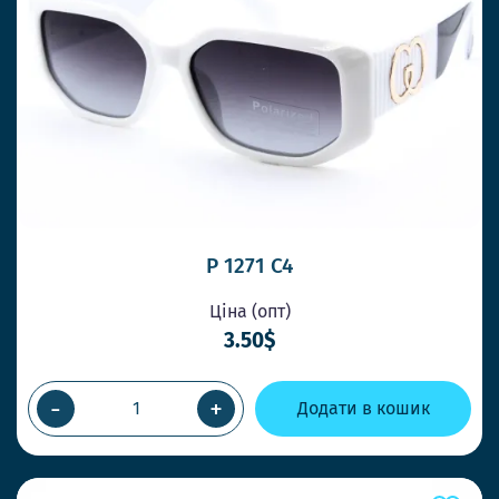
P 1271 C4
Ціна (опт)
3.50$
-
+
Додати в кошик