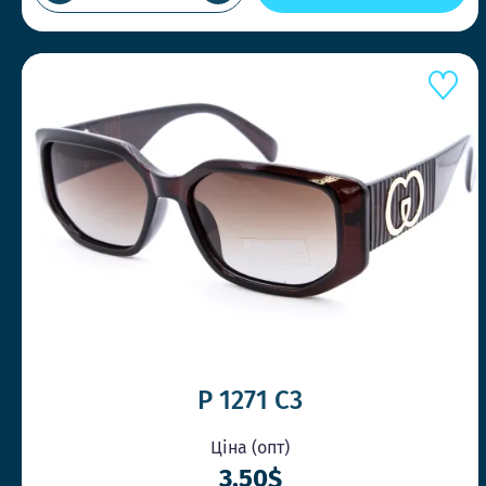
P 1271 C3
Ціна (опт)
3.50$