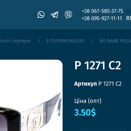
U
+38 067-585-37-75
R
+38 095-927-11-11
іночі окуляри
З ПОЛЯРИЗАЦІЄЮ
NO NAME POL
P 1271 C2
Артикул
P 1271 C2
Ціна (опт)
3.50$