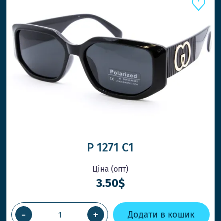
ШВИДШ
P 1271 C1
Ціна (опт)
3.50$
ВІДПРАВ
-
+
Додати в кошик