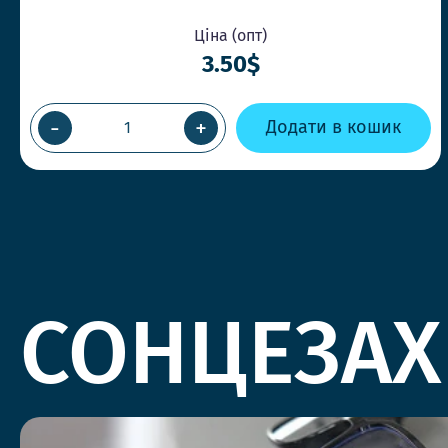
Ціна (опт)
3.50$
-
+
Додати в кошик
СОНЦЕЗАХ