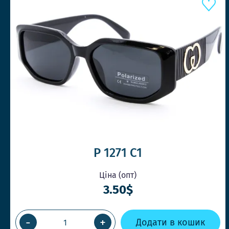
P 1271 C1
Ціна (опт)
3.50$
-
+
Додати в кошик