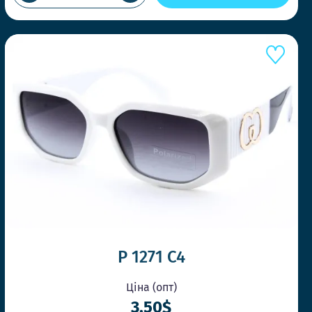
ОВЛЕННІ ДО 14-00
о швидко, щоб Ви завжди отримували
ли потрібно
ТИЛЬНІ МОДЕЛІ ЩОТИЖНЯ
ренди першими та дивуйте своїх клієнтів.
P 1271 C4
Ціна (опт)
3.50$