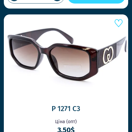
ПРИ ЗАМ
Працюєм
товар ко
НОВІ С
Ловіть т
P 1271 C3
Ціна (опт)
ОК
3.50$