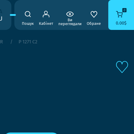
A
0
U
Ви
0.00$
Пошук
Кабінет
Обране
переглядали
AR
P 1271 C2