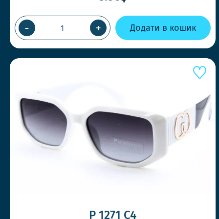
-
+
Додати в кошик
P 1271 C4