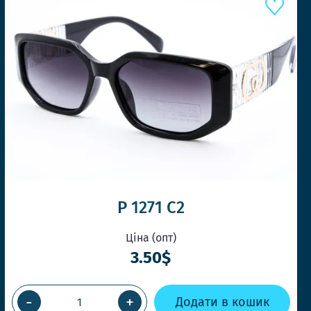
Е КОНКУРЕНТІВ
P 1271 C2
Ціна (опт)
3.50$
КА У ТОЙ ЖЕ ДЕНЬ
-
+
Додати в кошик