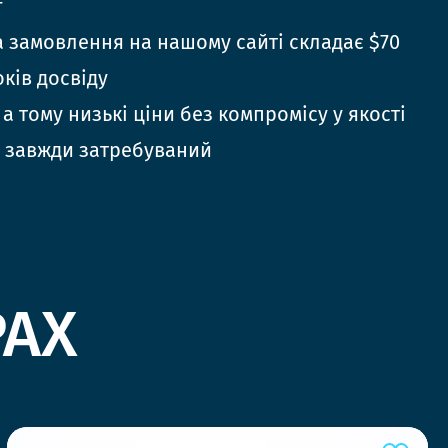
г
 замовлення на нашому сайті складає $70
оків досвіду
 а тому низькі ціни без компромісу у якості
 завжди затребуваний
РАХ