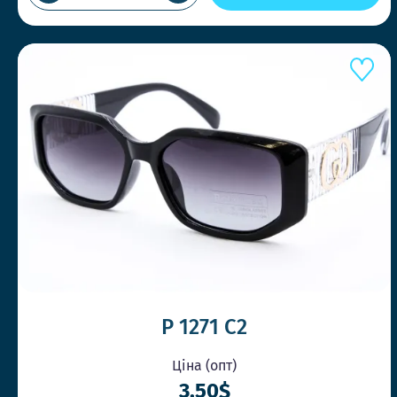
P 1271 C2
Ціна (опт)
3.50$