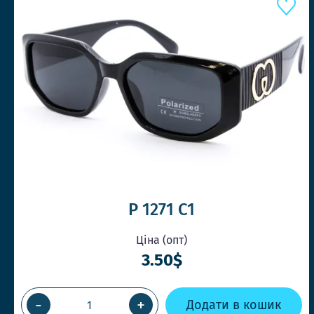
P 1271 C1
Ціна (опт)
3.50$
-
+
Додати в кошик