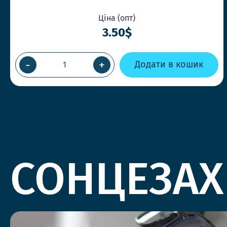
Ціна (опт)
3.50$
-
+
Додати в кошик
СОНЦЕЗАХ