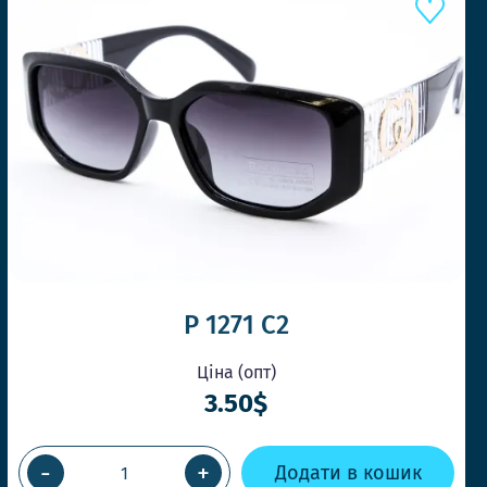
Е КОНКУРЕНТІВ
P 1271 C2
Ціна (опт)
3.50$
КА У ТОЙ ЖЕ ДЕНЬ
-
+
Додати в кошик