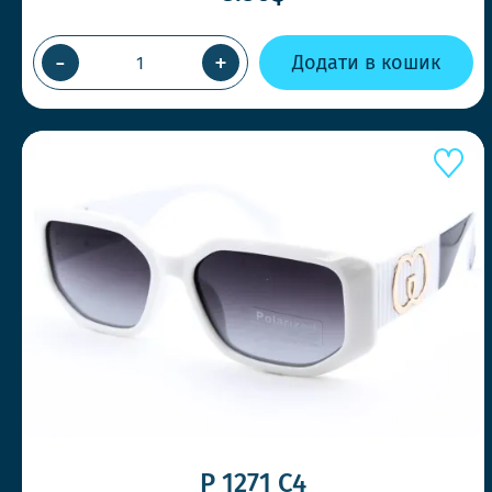
-
+
Додати в кошик
P 1271 C4