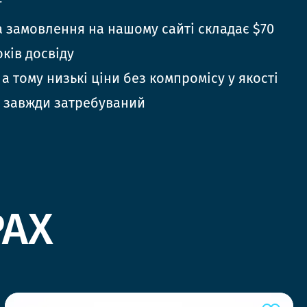
г
 замовлення на нашому сайті складає $70
оків досвіду
 а тому низькі ціни без компромісу у якості
 завжди затребуваний
РАХ