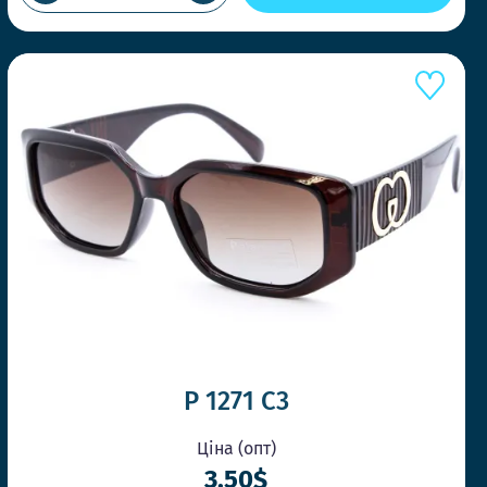
ОВЛЕННІ ДО 14-00
о швидко, щоб Ви завжди отримували
ли потрібно
ТИЛЬНІ МОДЕЛІ ЩОТИЖНЯ
ренди першими та дивуйте своїх клієнтів.
P 1271 C3
Ціна (опт)
3.50$