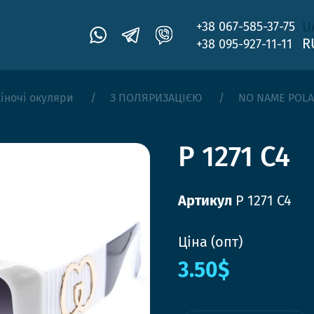
U
+38 067-585-37-75
R
+38 095-927-11-11
іночі окуляри
З ПОЛЯРИЗАЦІЄЮ
NO NAME POL
P 1271 C4
Артикул
P 1271 C4
Ціна (опт)
3.50$