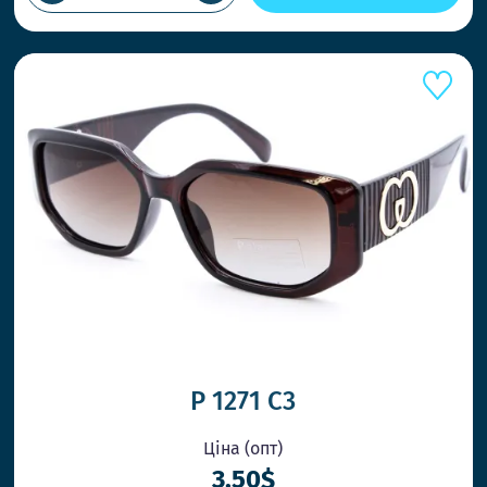
ПРИ ЗАМ
Працюєм
товар ко
НОВІ С
Ловіть т
P 1271 C3
Ціна (опт)
ОК
3.50$