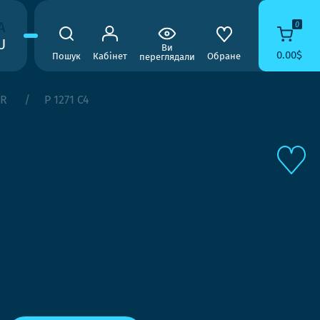
A
0
U
Ви
0.00$
Пошук
Кабінет
Обране
переглядали
AR
P 1271 C4