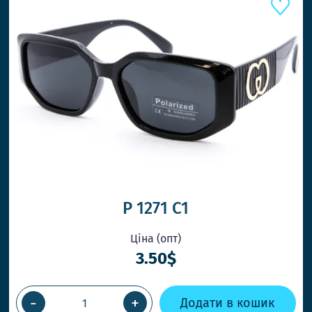
ШВИДШ
P 1271 C1
Ціна (опт)
3.50$
ВІДПРАВ
-
+
Додати в кошик