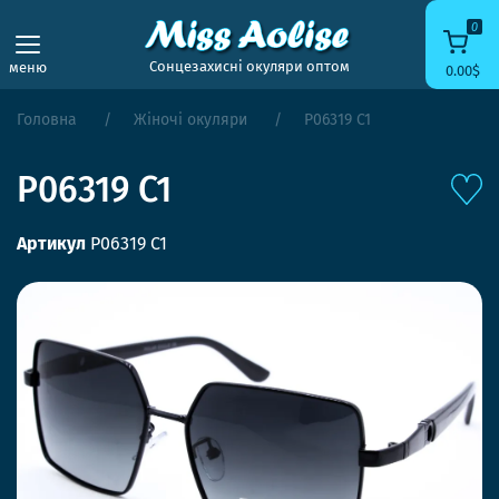
0
Сонцезахисні окуляри оптом
меню
0.00$
Головна
Жіночі окуляри
P06319 C1
P06319 C1
Артикул
P06319 C1