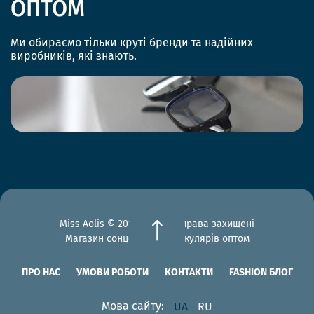
ОПТОМ
Ми обираємо тільки круті бренди та надійних
виробників, які знають.
Miss Aolis © 2012-2026 Всі права захищені
Магазин сонцезахисних окулярів оптом
ПРО НАС
УМОВИ РОБОТИ
КОНТАКТИ
FASHION БЛОГ
Мова сайту:
UA
RU