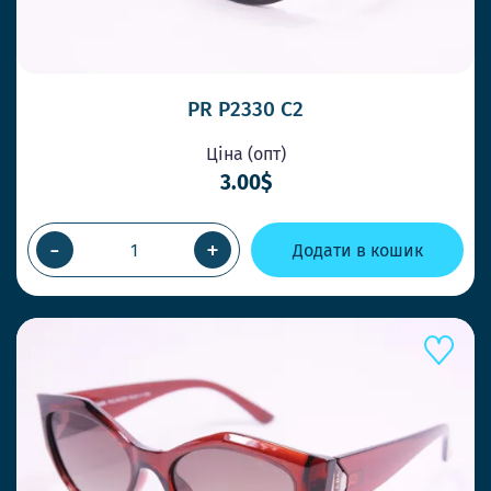
PR P2330 C2
Ціна (опт)
3.00$
-
+
Додати в кошик