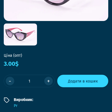
Ціна (опт)
3.00$
-
+
Додати в кошик
Виробник:
Pr