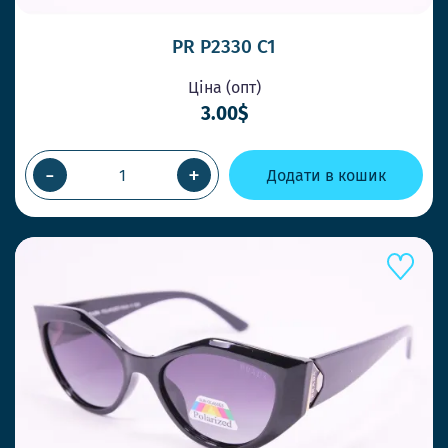
PR P2330 C1
Ціна (опт)
3.00$
-
+
Додати в кошик