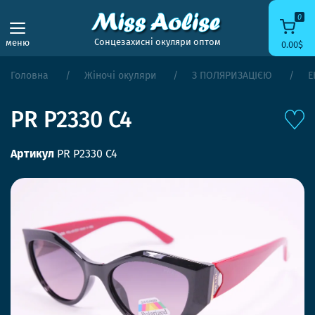
0
Сонцезахисні окуляри оптом
меню
0.00$
Головна
Жіночі окуляри
З ПОЛЯРИЗАЦІЄЮ
Е
PR P2330 C4
Артикул
PR P2330 C4