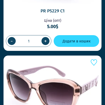
PR P5229 C1
Ціна (опт)
5.00$
-
+
Додати в кошик