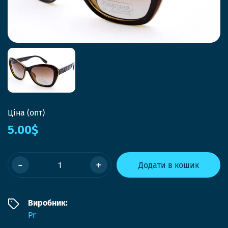
Ціна (опт)
5.00$
-
+
Додати в кошик
Виробник:
Pr