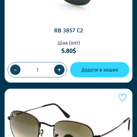
RB 3857 C2
Ціна (опт)
5.80$
-
+
Додати в кошик