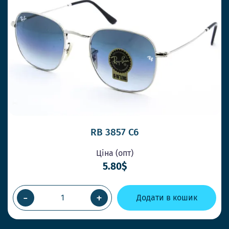
RB 3857 C6
Ціна (опт)
5.80$
-
+
Додати в кошик