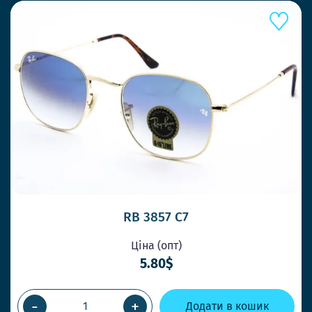
RB 3857 C7
Ціна (опт)
5.80$
-
+
Додати в кошик