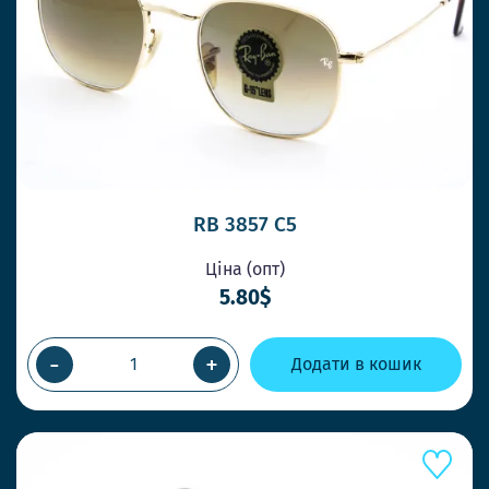
ОК
RB 3857 C5
Ціна (опт)
5.80$
-
+
Додати в кошик