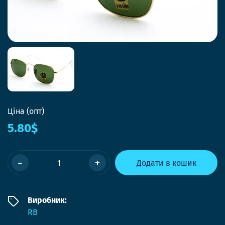
Ціна (опт)
5.80$
-
+
Додати в кошик
Виробник:
RB