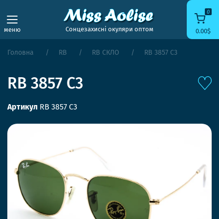
0
Сонцезахисні окуляри оптом
меню
0.00$
Головна
RB
RB СКЛО
RB 3857 C3
RB 3857 C3
Артикул
RB 3857 C3