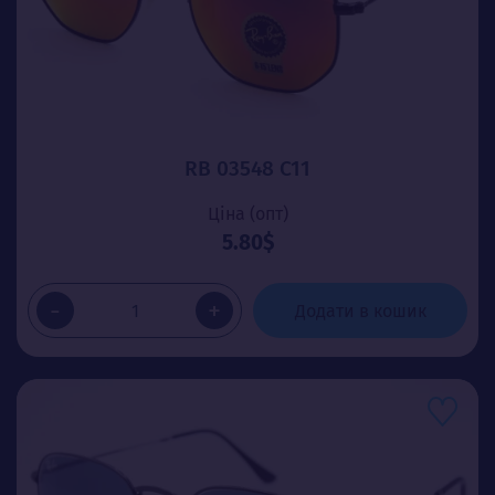
RB 03548 C11
Ціна (опт)
5.80$
-
+
Додати в кошик