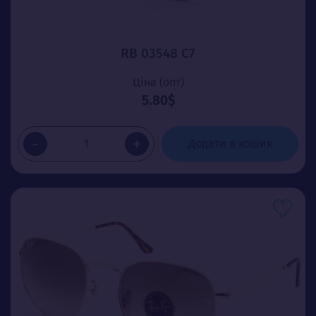
RB 03548 C7
Ціна (опт)
5.80$
-
+
Додати в кошик