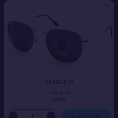
RB 03548 C3
Ціна (опт)
5.80$
-
+
Додати в кошик