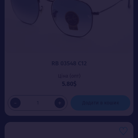
RB 03548 C12
Ціна (опт)
5.80$
-
+
Додати в кошик