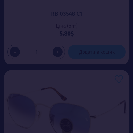
RB 03548 C1
Ціна (опт)
5.80$
-
+
Додати в кошик