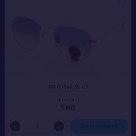
RB 03548 М. C7
Ціна (опт)
5.80$
-
+
Додати в кошик