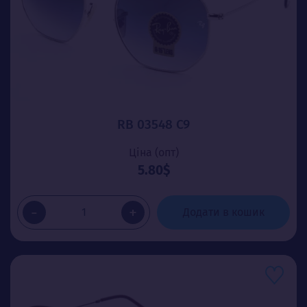
RB 03548 C9
Ціна (опт)
5.80$
-
+
Додати в кошик