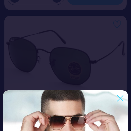
RB 03548 C4
Ціна (опт)
5.80$