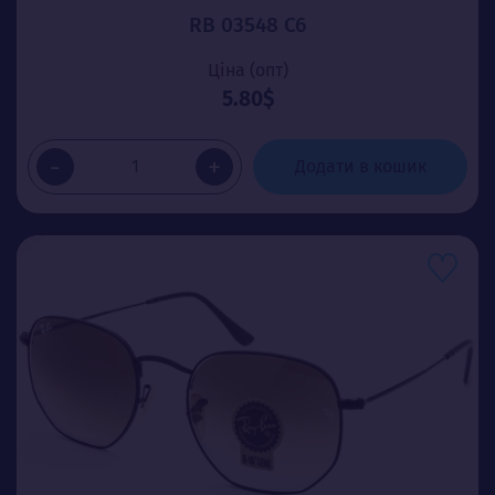
RB 03548 C6
Ціна (опт)
5.80$
-
+
Додати в кошик