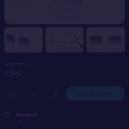
Ціна (опт)
2.50$
-
+
Додати в кошик
Виробник:
RB