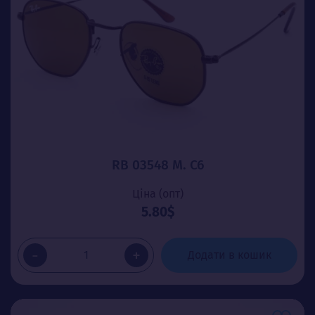
RB 03548 М. C6
Ціна (опт)
5.80$
-
+
Додати в кошик