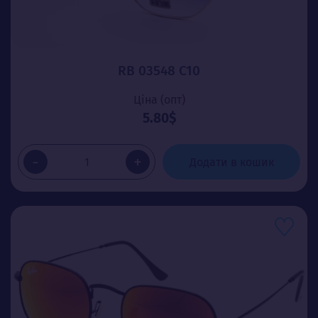
RB 03548 C10
Ціна (опт)
5.80$
-
+
Додати в кошик