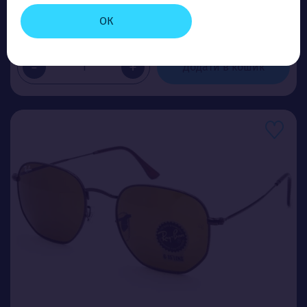
Ціна (опт)
ОК
5.80$
-
+
Додати в кошик