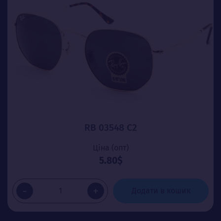
RB 03548 C2
Ціна (опт)
5.80$
-
+
Додати в кошик