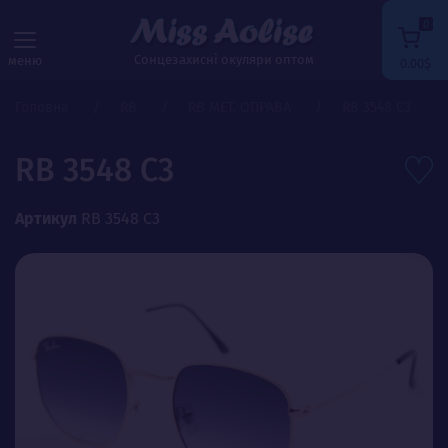
0
Сонцезахисні окуляри оптом
меню
0.00$
Головна
RB
RB МЕТ. ОПРАВА
RB 3548 C3
RB 3548 C3
Артикул
RB 3548 C3