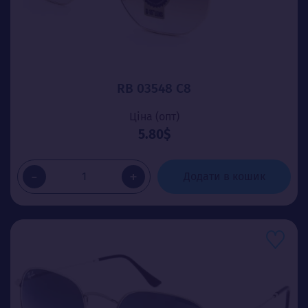
RB 03548 C8
Ціна (опт)
5.80$
-
+
Додати в кошик