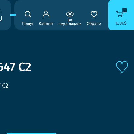
A
0
U
Ви
0.00$
Пошук
Кабінет
Обране
переглядали
647 C2
 C2