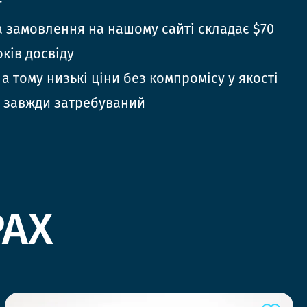
г
 замовлення на нашому сайті складає $70
оків досвіду
 а тому низькі ціни без компромісу у якості
 завжди затребуваний
РАХ