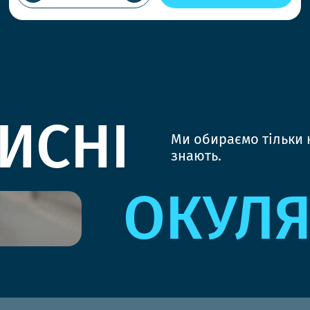
ИСНІ
Ми обираємо тільки к
знають.
ОКУЛ