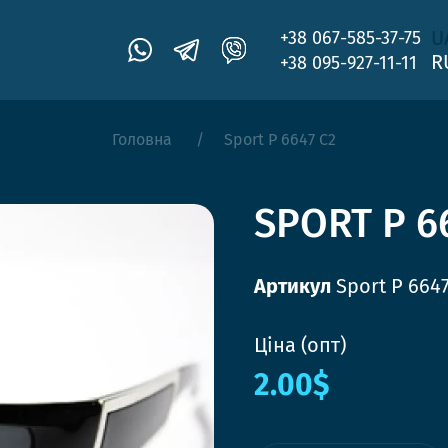
U
+38 067-585-37-75
R
+38 095-927-11-11
Головна
Sport P 6647 C2
SPORT P 6
Артикул
Sport P 6647
Ціна (опт)
2.00$