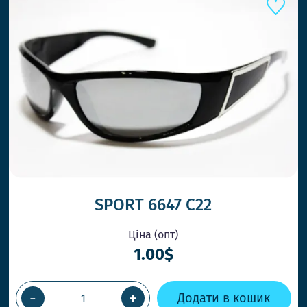
SPORT 6647 C22
Ціна (опт)
1.00$
-
+
Додати в кошик