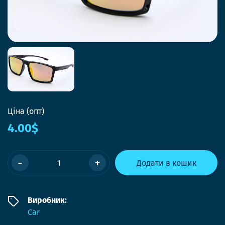
Ціна (опт)
4.00$
-
+
Додати в кошик
Виробник:
Car