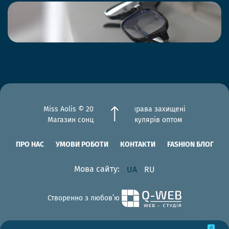
Miss Aolis © 2012-2026 Всі права захищені
Магазин сонцезахисних окулярів оптом
ПРО НАС
УМОВИ РОБОТИ
КОНТАКТИ
FASHION БЛОГ
Мова сайту:
UA
RU
Створенно з любов’ю
0