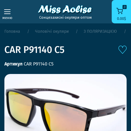
0
Сонцезахисні окуляри оптом
меню
0.00$
Головна
Чоловічі окуляри
З ПОЛЯРИЗАЦІЄЮ
CAR P91140 C5
Артикул
CAR P91140 C5