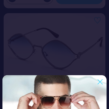
FND 492 C5
Ціна (опт)
4.00$