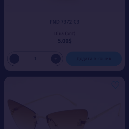
FND 7372 C3
Ціна (опт)
5.00$
-
+
Додати в кошик