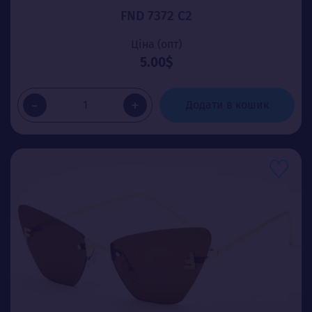
FND 7372 C2
Ціна (опт)
5.00$
-
+
Додати в кошик