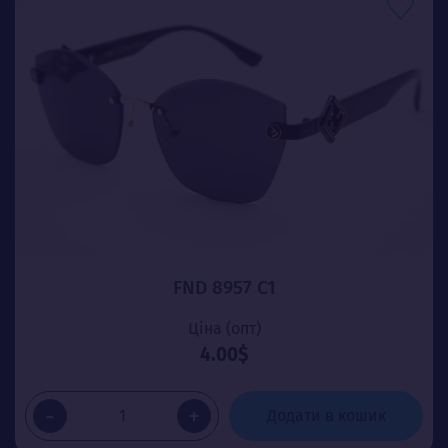
FND 8957 C1
Ціна (опт)
4.00$
-
+
Додати в кошик