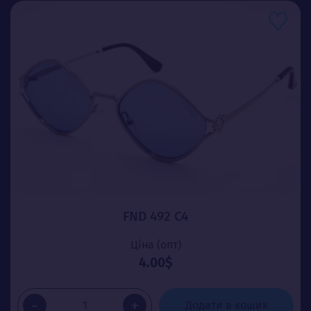
FND 492 C4
Ціна (опт)
4.00$
-
+
Додати в кошик