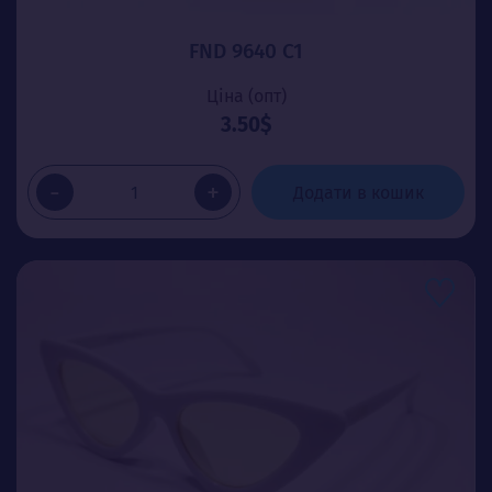
FND 9640 C1
Ціна (опт)
3.50$
-
+
Додати в кошик