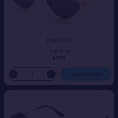
FND 492 C1
Ціна (опт)
4.00$
-
+
Додати в кошик