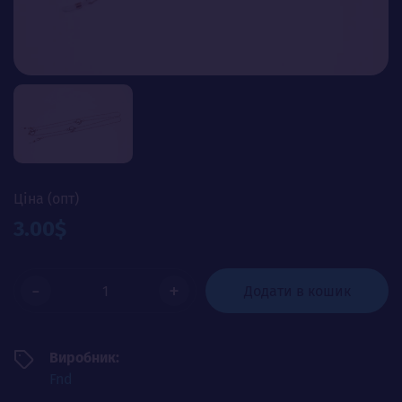
Ціна (опт)
3.00$
-
+
Додати в кошик
Виробник:
Fnd