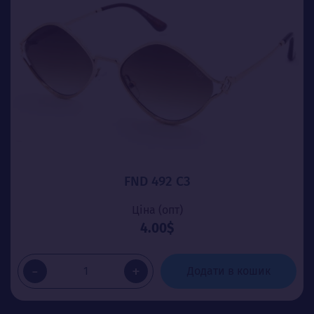
FND 492 C3
Ціна (опт)
4.00$
-
+
Додати в кошик