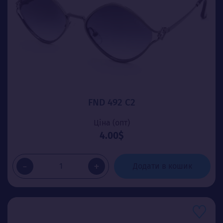
FND 492 C2
Ціна (опт)
4.00$
-
+
Додати в кошик