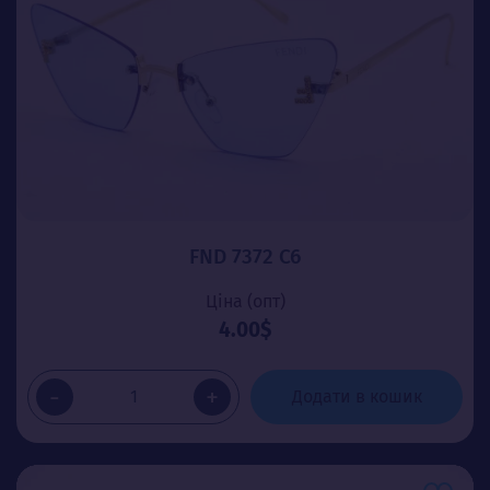
FND 7372 C6
Ціна (опт)
4.00$
-
+
Додати в кошик