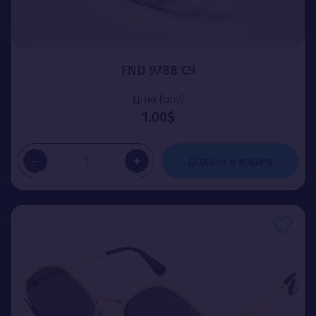
FND 9788 C9
Ціна (опт)
1.00$
-
+
Додати в кошик