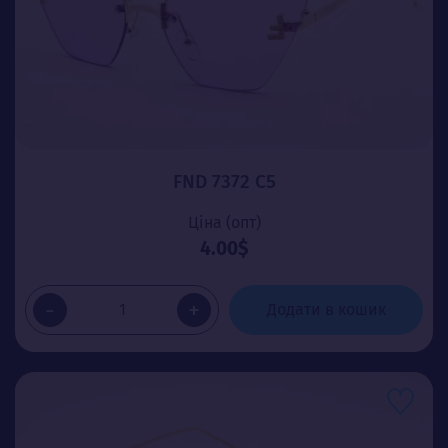
FND 7372 C5
Ціна (опт)
4.00$
-
+
Додати в кошик