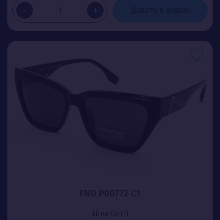
-
+
Додати в кошик
FND P00772 C1
Ціна (опт)