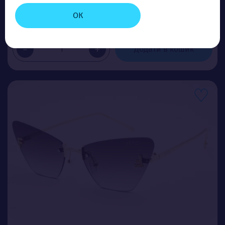
Ціна (опт)
ОК
4.00$
-
+
Додати в кошик