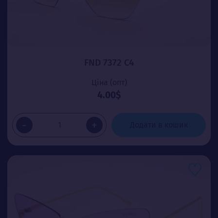
FND 7372 C4
Ціна (опт)
4.00$
-
+
Додати в кошик