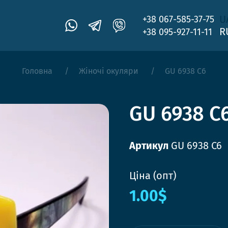
U
+38 067-585-37-75
R
+38 095-927-11-11
Головна
Жіночі окуляри
GU 6938 C6
GU 6938 C
Артикул
GU 6938 C6
Ціна (опт)
1.00$