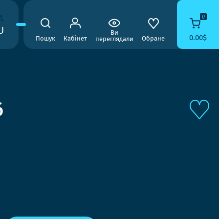
A
0
U
Ви
0.00$
Пошук
Кабінет
Обране
переглядали
6