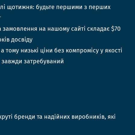
елі щотижня: будьте першими з перших
г
 замовлення на нашому сайті складає $70
оків досвіду
 а тому низькі ціни без компромісу у якості
 завжди затребуваний
руті бренди та надійних виробників, які