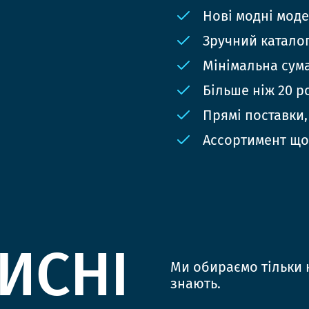
Нові модні мод
Зручний катало
Мінімальна сума
Більше ніж 20 р
Прямі поставки,
Ассортимент що
ИСНІ
Ми обираємо тільки к
знають.