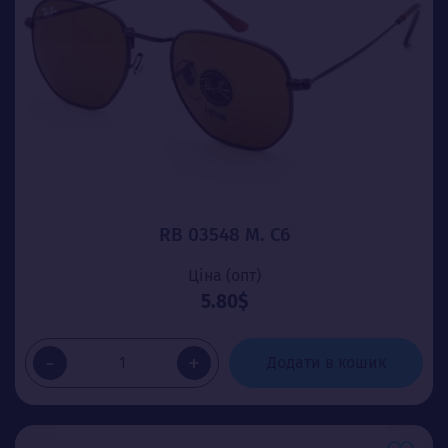
RB 03548 М. C6
Ціна (опт)
5.80$
-
+
Додати в кошик