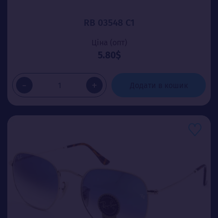
RB 03548 C1
Ціна (опт)
5.80$
-
+
Додати в кошик