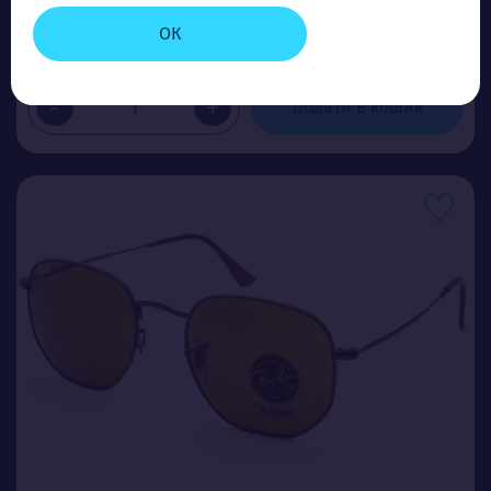
Ціна (опт)
ОК
5.80$
-
+
Додати в кошик