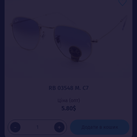
RB 03548 М. C7
Ціна (опт)
5.80$
-
+
Додати в кошик