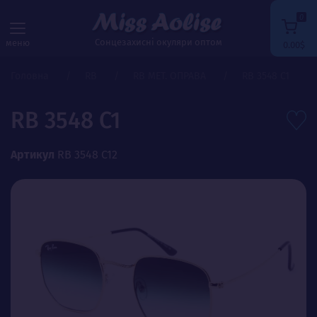
0
Сонцезахисні окуляри оптом
меню
0.00$
Головна
RB
RB МЕТ. ОПРАВА
RB 3548 C1
RB 3548 C1
Артикул
RB 3548 C12