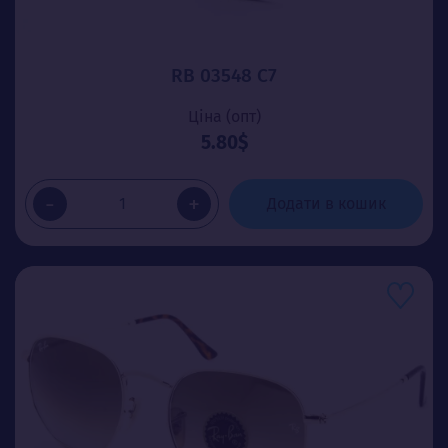
RB 03548 C7
Ціна (опт)
5.80$
-
+
Додати в кошик