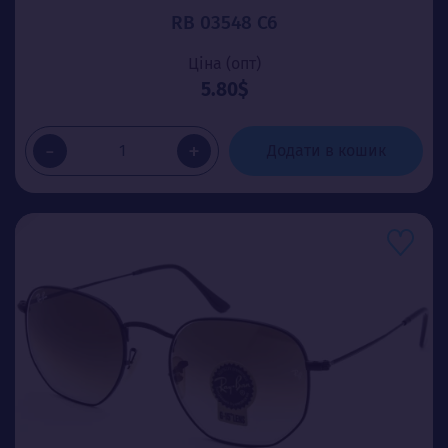
RB 03548 C6
Ціна (опт)
5.80$
-
+
Додати в кошик