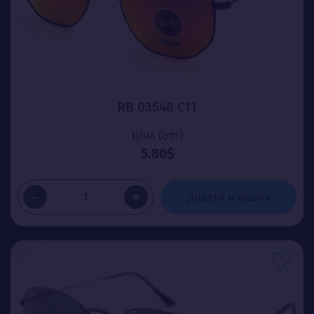
RB 03548 C11
Ціна (опт)
5.80$
-
+
Додати в кошик