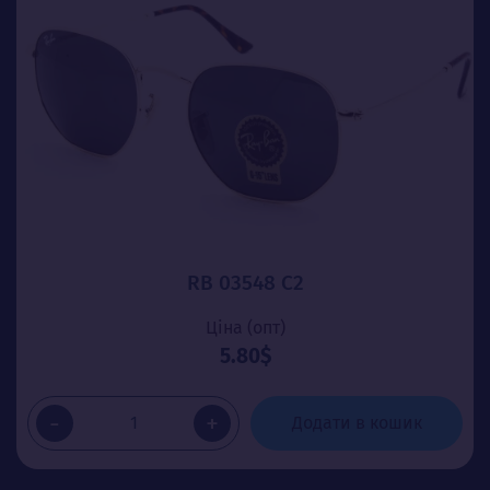
RB 03548 C2
Ціна (опт)
5.80$
-
+
Додати в кошик