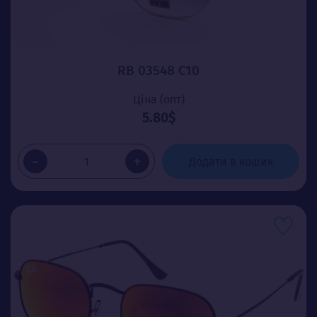
RB 03548 C10
Ціна (опт)
5.80$
-
+
Додати в кошик