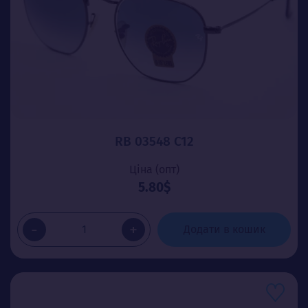
RB 03548 C12
Ціна (опт)
5.80$
-
+
Додати в кошик