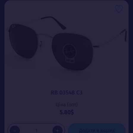
RB 03548 C3
Ціна (опт)
5.80$
-
+
Додати в кошик