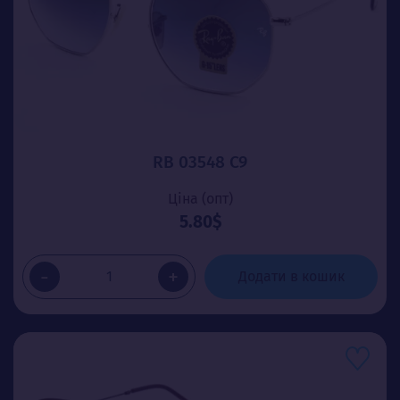
RB 03548 C9
Ціна (опт)
5.80$
-
+
Додати в кошик