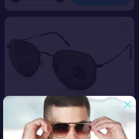
RB 03548 C4
Ціна (опт)
5.80$