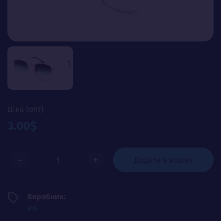
Ціна (опт)
3.00$
-
+
Додати в кошик
Виробник:
RB