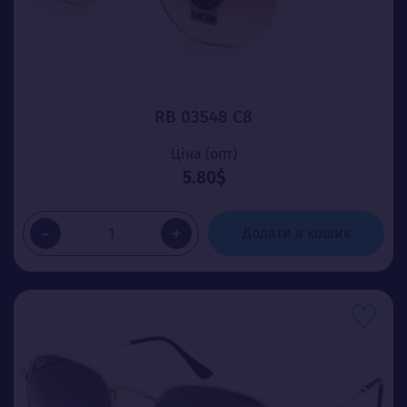
RB 03548 C8
Ціна (опт)
5.80$
-
+
Додати в кошик