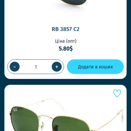
RB 3857 C2
Ціна (опт)
5.80$
-
+
Додати в кошик