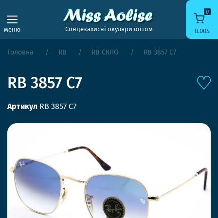
0
Сонцезахисні окуляри оптом
меню
0.00$
Головна
RB
RB СКЛО
RB 3857 C7
RB 3857 C7
Артикул
RB 3857 C7