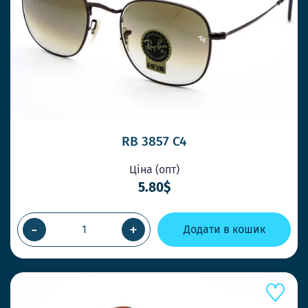
ОК
RB 3857 C4
Ціна (опт)
5.80$
-
+
Додати в кошик