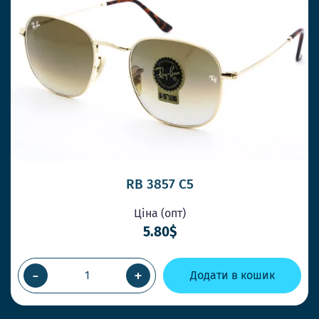
RB 3857 C5
Ціна (опт)
5.80$
-
+
Додати в кошик