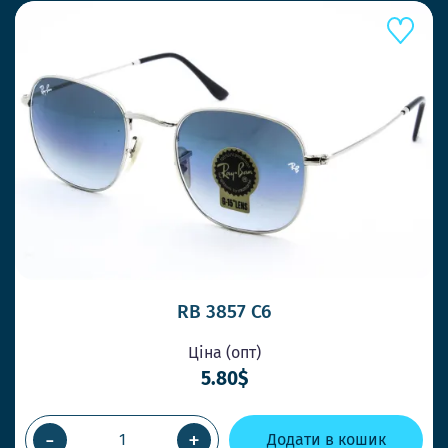
RB 3857 C6
Ціна (опт)
5.80$
-
+
Додати в кошик