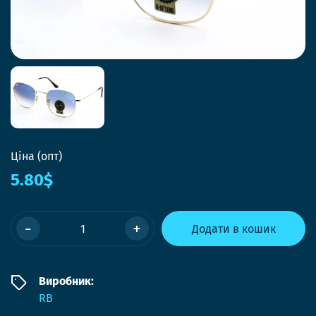
Ціна (опт)
5.80$
-
+
Додати в кошик
Виробник:
RB