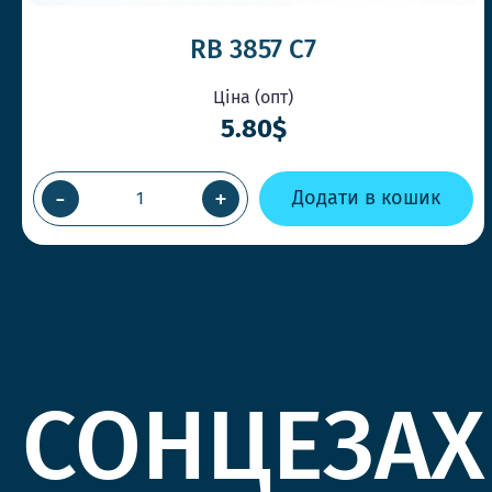
RB 3857 C7
Ціна (опт)
5.80$
-
+
Додати в кошик
СОНЦЕЗАХ