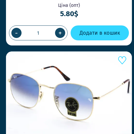
Ціна (опт)
5.80$
-
+
Додати в кошик