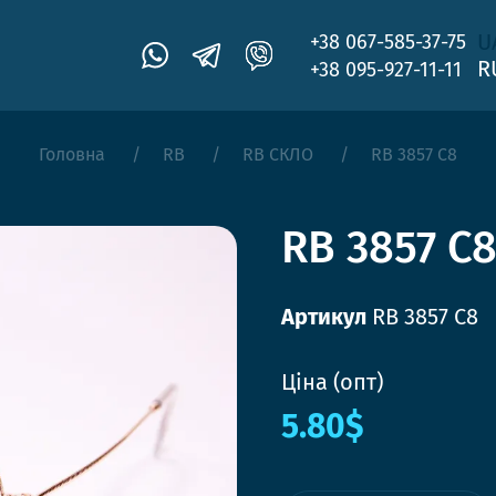
U
+38 067-585-37-75
R
+38 095-927-11-11
Головна
RB
RB СКЛО
RB 3857 C8
RB 3857 C
Артикул
RB 3857 C8
Ціна (опт)
5.80$