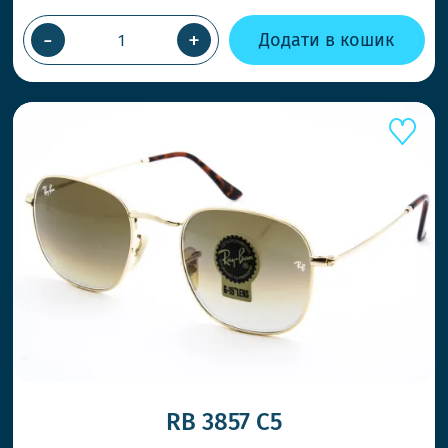
-
+
Додати в кошик
RB 3857 C5