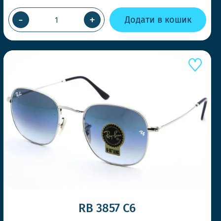
ВІДПРАВКА У ТОЙ ЖЕ ДЕН
ПРИ ЗАМОВЛЕННІ ДО 14-0
-
+
Додати в кошик
Працюємо швидко, щоб Ви з
товар коли потрібно
НОВІ СТИЛЬНІ МОДЕЛІ Щ
Ловіть тренди першими та ди
RB 3857 C6