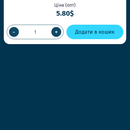
Ціна (опт)
5.80$
-
+
Додати в кошик