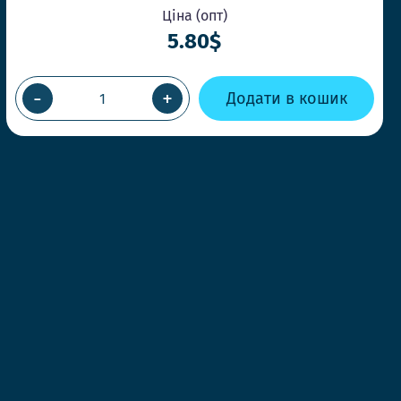
ОК
Ціна (опт)
5.80$
-
+
Додати в кошик