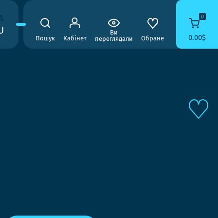
A
0
U
Ви
0.00$
Пошук
Кабінет
Обране
переглядали
8