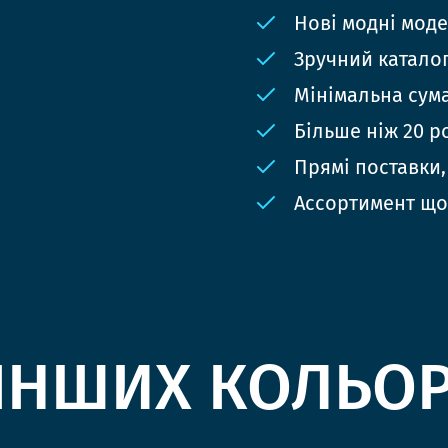
Нові модні мод
Зручний катало
Мінімальна сума
Більше ніж 20 р
Прямі поставки,
Ассортимент що
ІНШИХ КОЛЬО