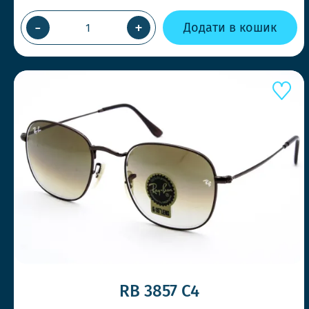
-
+
Додати в кошик
RB 3857 C4