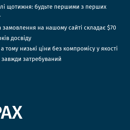
елі щотижня: будьте першими з перших
г
 замовлення на нашому сайті складає $70
оків досвіду
 а тому низькі ціни без компромісу у якості
 завжди затребуваний
РАХ