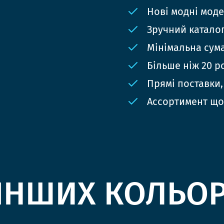
Нові модні мод
Зручний катало
Мінімальна сума
Більше ніж 20 р
Прямі поставки,
Ассортимент що
ІНШИХ КОЛЬО