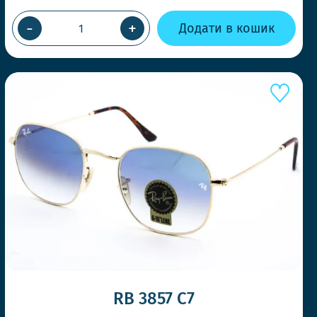
ВКА У ТОЙ ЖЕ ДЕНЬ
МОВЛЕННІ ДО 14-00
-
+
Додати в кошик
мо швидко, щоб Ви завжди отримували
коли потрібно
СТИЛЬНІ МОДЕЛІ ЩОТИЖНЯ
тренди першими та дивуйте своїх клієнтів.
RB 3857 C7