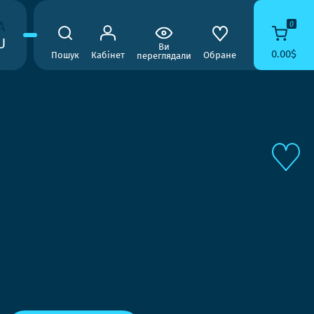
A
0
U
Ви
0.00$
Пошук
Кабінет
Обране
переглядали