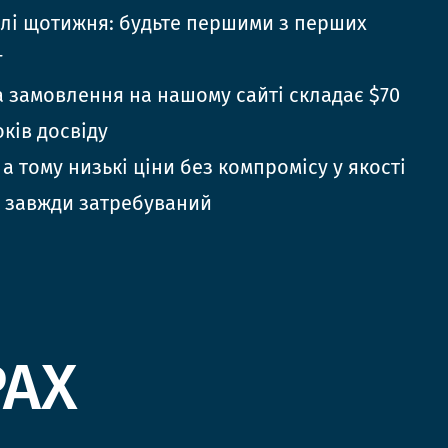
елі щотижня: будьте першими з перших
г
 замовлення на нашому сайті складає $70
оків досвіду
 а тому низькі ціни без компромісу у якості
 завжди затребуваний
РАХ