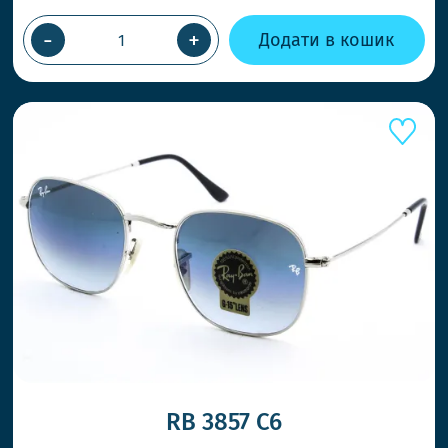
ВІДПРА
ПРИ ЗА
-
+
Додати в кошик
Працює
товар 
НОВІ 
Ловіть 
RB 3857 C6