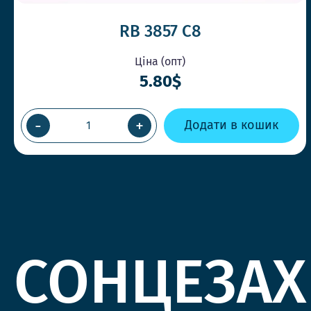
RB 3857 C8
Ціна (опт)
5.80$
-
+
Додати в кошик
СОНЦЕЗАХ