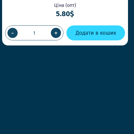
Ціна (опт)
5.80$
-
+
Додати в кошик