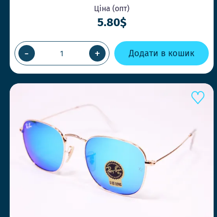
Ціна (опт)
5.80$
-
+
Додати в кошик