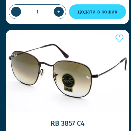
-
+
Додати в кошик
RB 3857 C4