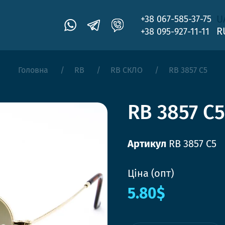
U
+38 067-585-37-75
R
+38 095-927-11-11
Головна
RB
RB СКЛО
RB 3857 C5
RB 3857 C5
Артикул
RB 3857 C5
Ціна (опт)
5.80$