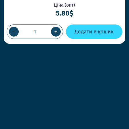
ОК
Ціна (опт)
5.80$
-
+
Додати в кошик