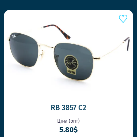
ШВИД
RB 3857 C2
Ціна (опт)
5.80$