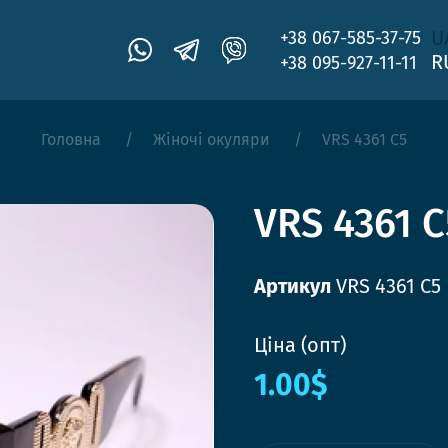
U
+38 067-585-37-75
R
+38 095-927-11-11
Головна
Жіночі окуляри
VRS 4361 C5
VRS 4361 C
Артикул
VRS 4361 C5
Ціна (опт)
1.00$