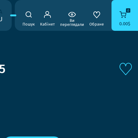
A
0
U
Ви
0.00$
Пошук
Кабінет
Обране
переглядали
5