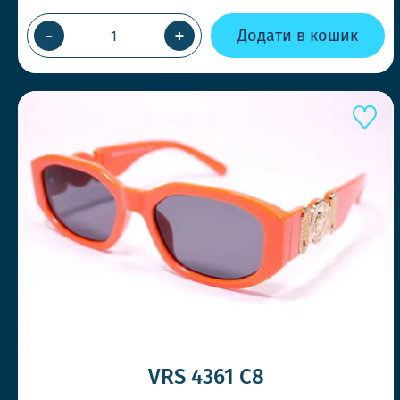
-
+
Додати в кошик
VRS 4361 C8