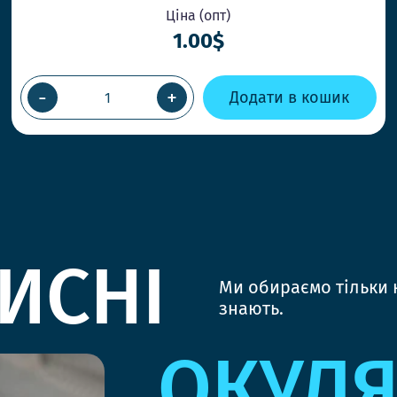
Ціна (опт)
1.00$
-
+
Додати в кошик
ИСНІ
Ми обираємо тільки к
знають.
ОКУЛ