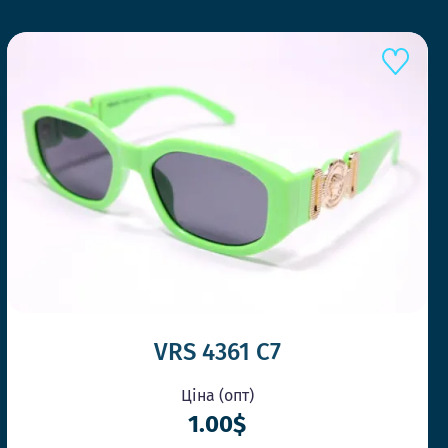
Ш
VRS 4361 C7
Ціна (опт)
1.00$