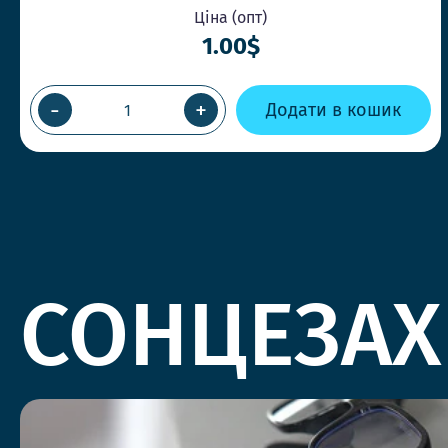
Ціна (опт)
1.00$
-
+
Додати в кошик
СОНЦЕЗАХ