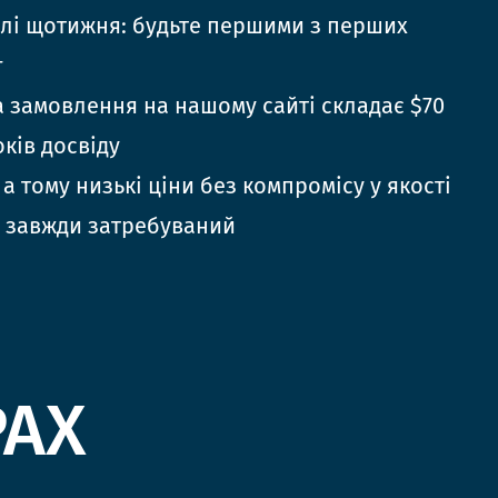
елі щотижня: будьте першими з перших
г
 замовлення на нашому сайті складає $70
оків досвіду
 а тому низькі ціни без компромісу у якості
 завжди затребуваний
РАХ