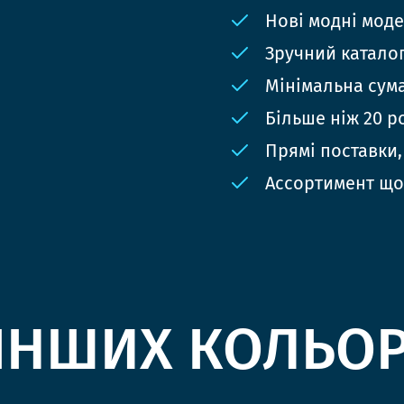
Нові модні мод
Зручний катало
Мінімальна сума
Більше ніж 20 р
Прямі поставки,
Ассортимент що
ІНШИХ КОЛЬО