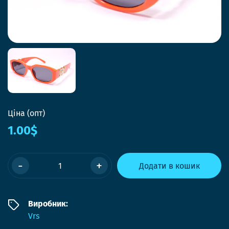
Ціна (опт)
1.00$
-
+
Додати в кошик
Виробник:
Vrs