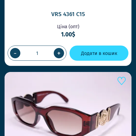
VRS 4361 C15
Ціна (опт)
1.00$
-
+
Додати в кошик