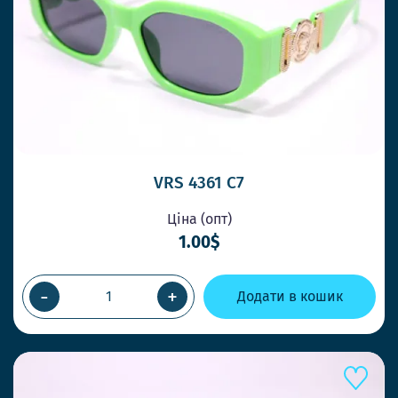
VRS 4361 C7
Ціна (опт)
1.00$
-
+
Додати в кошик