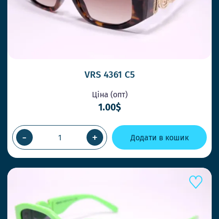
VRS 4361 C5
Ціна (опт)
1.00$
-
+
Додати в кошик