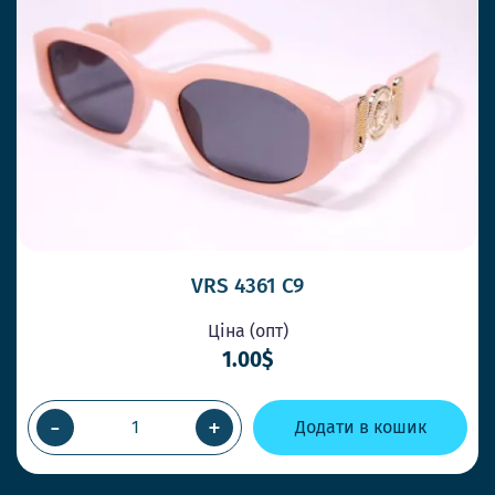
VRS 4361 C9
Ціна (опт)
1.00$
-
+
Додати в кошик