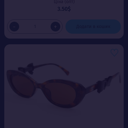
Ціна (опт)
3.50$
-
+
Додати в кошик