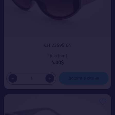
CH 23595 C4
Ціна (опт)
4.00$
-
+
Додати в кошик