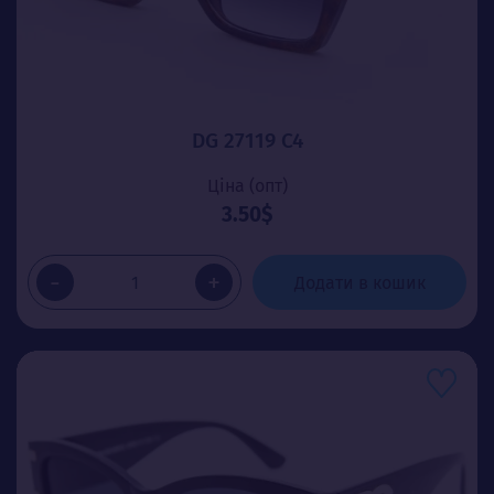
DG 27119 C4
Ціна (опт)
3.50$
-
+
Додати в кошик