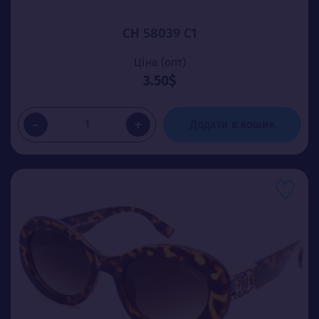
CH 58039 C1
Ціна (опт)
3.50$
-
+
Додати в кошик