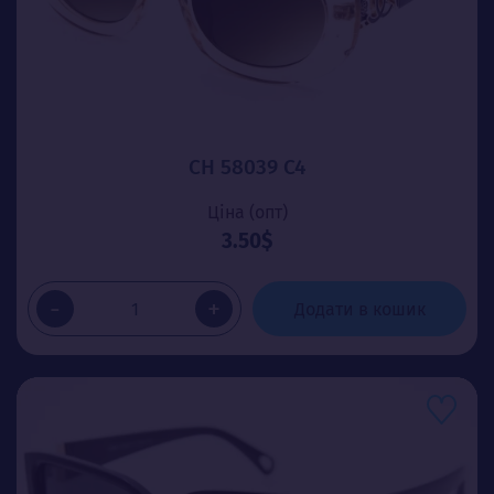
CH 58039 C4
Ціна (опт)
3.50$
-
+
Додати в кошик