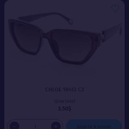
CHLOE 18412 C3
Ціна (опт)
3.50$
-
+
Додати в кошик