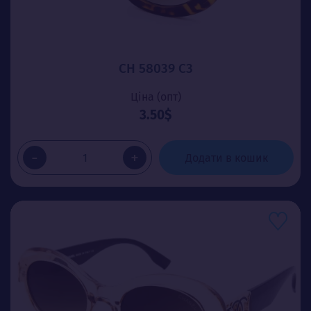
CH 58039 C3
Ціна (опт)
3.50$
-
+
Додати в кошик