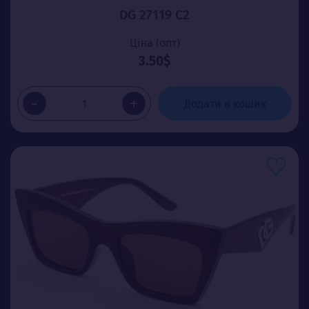
DG 27119 C2
Ціна (опт)
3.50$
-
+
Додати в кошик