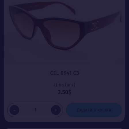
CEL 8941 C3
Ціна (опт)
3.50$
-
+
Додати в кошик