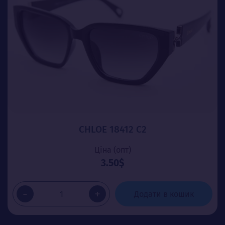
CHLOE 18412 C2
Ціна (опт)
3.50$
-
+
Додати в кошик