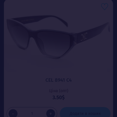
CEL 8941 C4
Ціна (опт)
3.50$
-
+
Додати в кошик