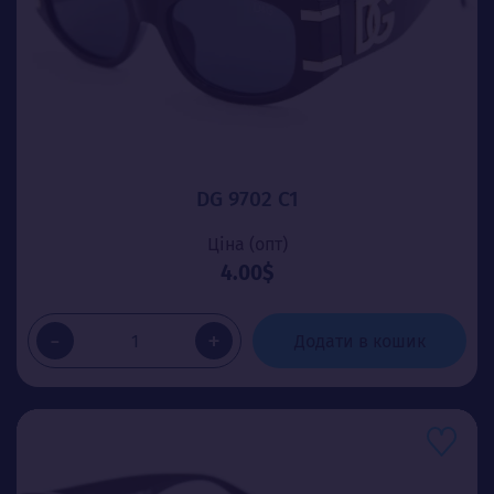
DG 9702 C1
Ціна (опт)
4.00$
-
+
Додати в кошик