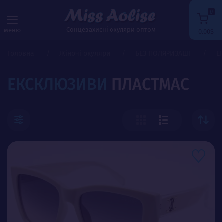
0
Сонцезахисні окуляри оптом
меню
0.00$
Головна
Жіночі окуляри
БЕЗ ПОЛЯРИЗАЦІЇ
Е
ЕКСКЛЮЗИВИ
ПЛАСТМАС