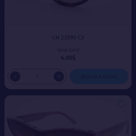
CH 23595 C3
Ціна (опт)
4.00$
-
+
Додати в кошик