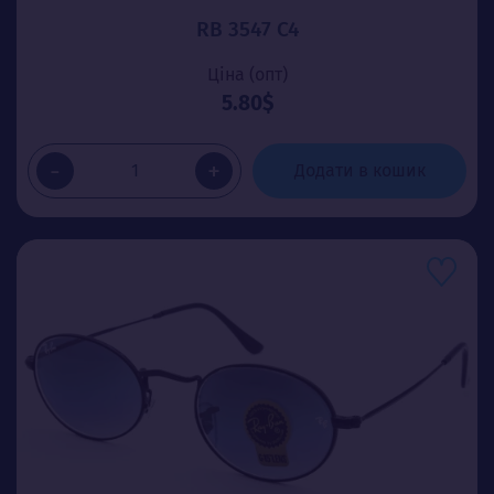
RB 3547 C4
Ціна (опт)
5.80$
-
+
Додати в кошик