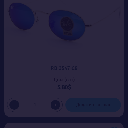
RB 3547 C8
Ціна (опт)
5.80$
-
+
Додати в кошик