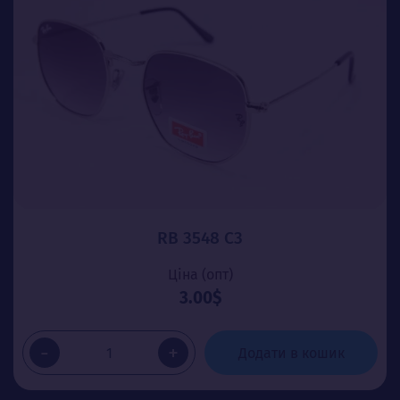
RB 3548 C3
Ціна (опт)
3.00$
-
+
Додати в кошик