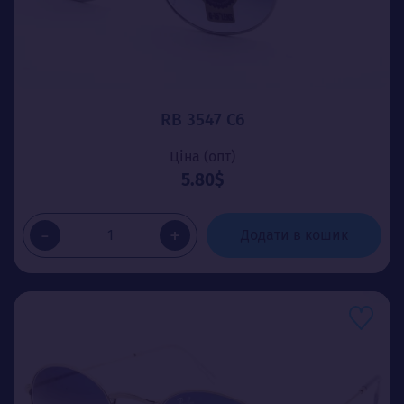
RB 3547 C6
Ціна (опт)
5.80$
-
+
Додати в кошик