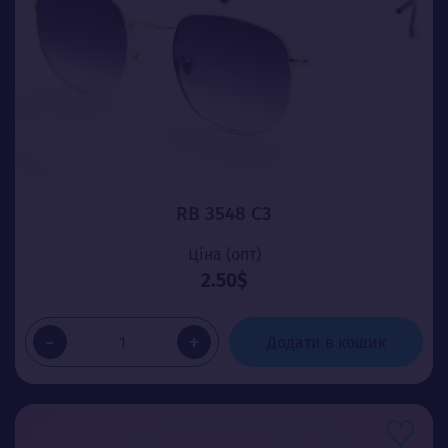
RB 3548 C3
Ціна (опт)
2.50$
-
+
Додати в кошик