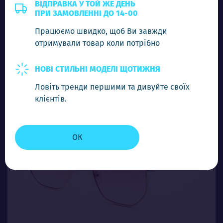
RB 3548 C11
ВІДПРАВКА У ТОЙ ЖЕ ДЕНЬ
ПРИ ЗАМОВЛЕННІ ДО 14-00
Ціна (опт)
Працюємо швидко, щоб Ви завжди
3.00$
отримували товар коли потрібно
-
+
Додати в кошик
НОВІ СТИЛЬНІ МОДЕЛІ ЩОТИЖНЯ
Ловіть тренди першими та дивуйте своїх
клієнтів.
ОК