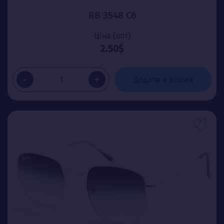
RB 3548 C6
Ціна (опт)
2.50$
-
+
Додати в кошик