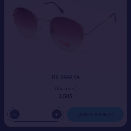
RB 3448 C4
Ціна (опт)
2.50$
-
+
Додати в кошик