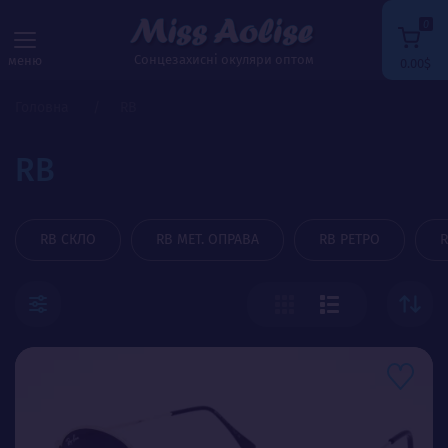
0
Сонцезахисні окуляри оптом
меню
0.00$
Головна
RB
RB
RB СКЛО
RB МЕТ. ОПРАВА
RB РЕТРО
R