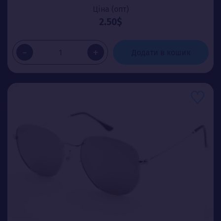
Ціна (опт)
2.50$
-
+
Додати в кошик