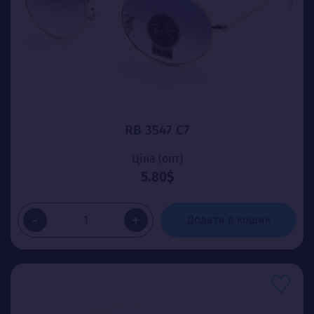
RB 3547 C7
Ціна (опт)
5.80$
-
+
Додати в кошик