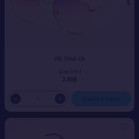
RB 3548 C8
Ціна (опт)
2.50$
-
+
Додати в кошик