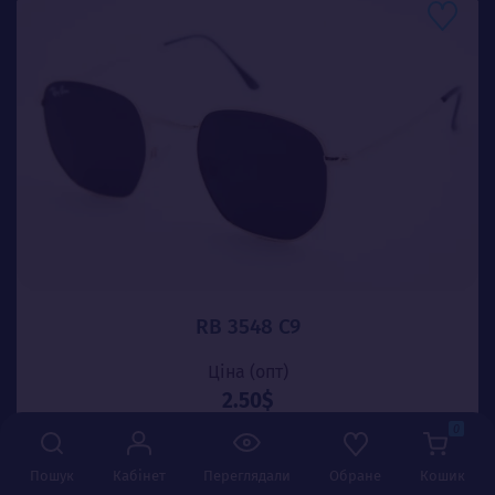
RB 3548 C9
Ціна (опт)
2.50$
0
-
+
Додати в кошик
Пошук
Кабінет
Переглядали
Обране
Кошик