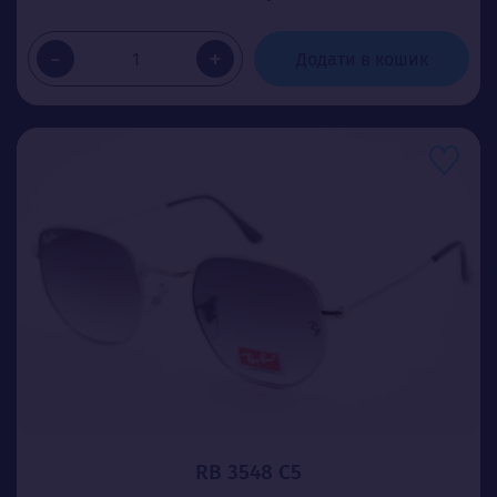
-
+
Додати в кошик
RB 3548 C5