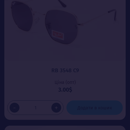
RB 3548 C9
Ціна (опт)
3.00$
-
+
Додати в кошик