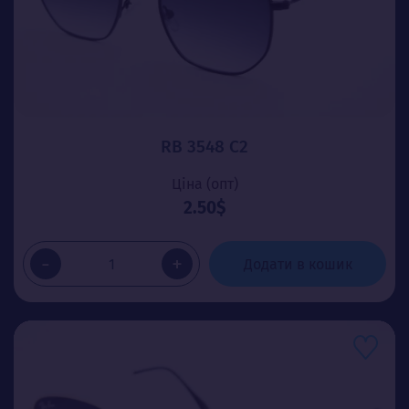
RB 3548 C2
Ціна (опт)
2.50$
-
+
Додати в кошик