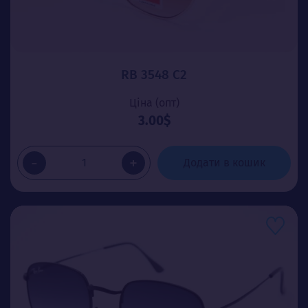
RB 3548 C2
Ціна (опт)
3.00$
-
+
Додати в кошик