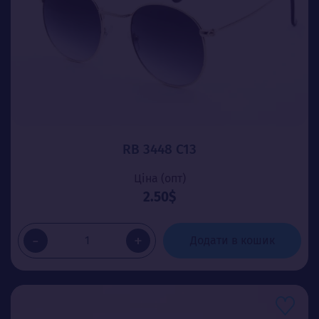
RB 3448 C13
Ціна (опт)
2.50$
-
+
Додати в кошик