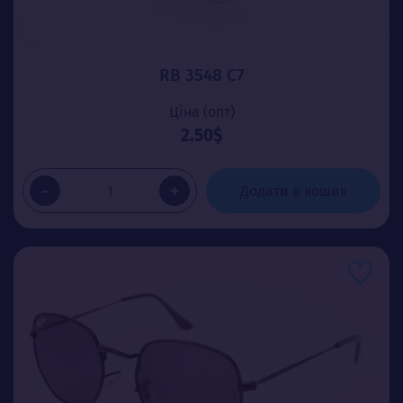
RB 3548 C7
Ціна (опт)
2.50$
-
+
Додати в кошик