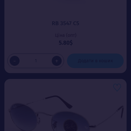
RB 3547 C5
Ціна (опт)
5.80$
-
+
Додати в кошик