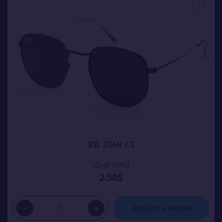
RB 3548 C1
Ціна (опт)
2.50$
-
+
Додати в кошик