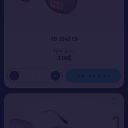
RB 3548 C8
Ціна (опт)
3.00$
-
+
Додати в кошик