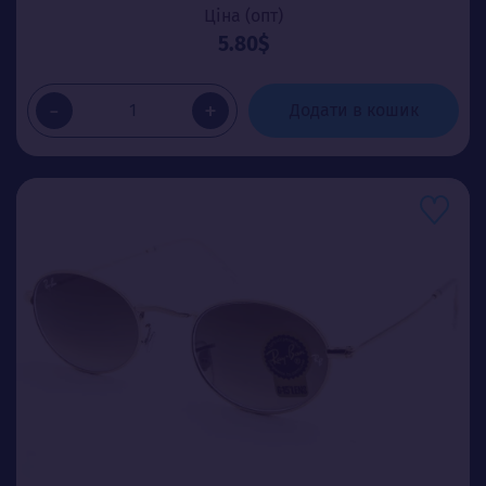
Ціна (опт)
5.80$
-
+
Додати в кошик