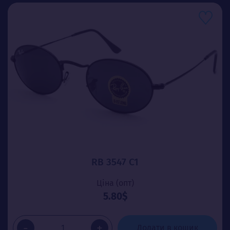
RB 3547 C1
Ціна (опт)
5.80$
-
+
Додати в кошик