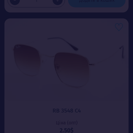
-
+
Додати в кошик
RB 3548 C4
Ціна (опт)
2.50$